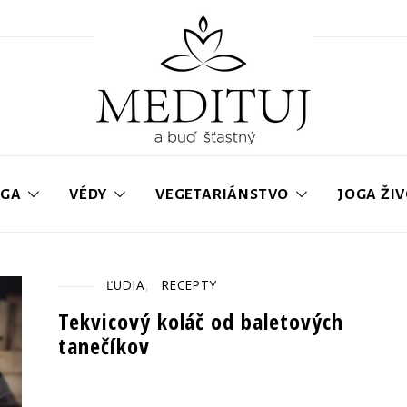
OGA
VÉDY
VEGETARIÁNSTVO
JOGA ŽI
ĽUDIA
RECEPTY
Tekvicový koláč od baletových
tanečíkov