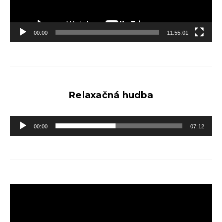
00:00
11:55:01
Relaxačná hudba
Audio
00:00
07:12
prehrávač