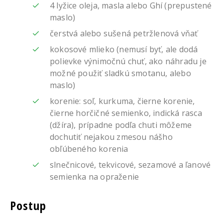
4 lyžice oleja, masla alebo Ghí (prepustené
maslo)
čerstvá alebo sušená petržlenová vňať
kokosové mlieko (nemusí byť, ale dodá
polievke výnimočnú chuť, ako náhradu je
možné použiť sladkú smotanu, alebo
maslo)
korenie: soľ, kurkuma, čierne korenie,
čierne horčičné semienko, indická rasca
(džíra), prípadne podľa chuti môžeme
dochutiť nejakou zmesou nášho
obľúbeného korenia
slnečnicové, tekvicové, sezamové a ľanové
semienka na opraženie
Postup