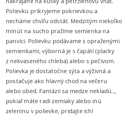
nakrájané na kúsky a petržlenovú vňať.
Polievku prikryjeme pokrievkou a
necháme chvíľu odstáť. Medzitým niekoľko
minút na sucho pražíme semienka na
panvici. Polievku podávame s opraženými
semienkami, výborná je s čapátí (placky
z nekvaseného chleba) alebo s pečivom.
Polievka je dostatočne sýta a výživná a
postačuje ako hlavný chod na večeru
alebo obed. Fantázii sa medze nekladú..,
pokiaľ máte radi zemiaky alebo inú
zeleninu v polievke, pridajte ich!