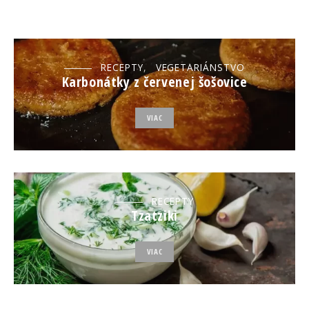
RECEPTY
VEGETARIÁNSTVO
Karbonátky z červenej šošovice
VIAC
RECEPTY
Tzatziki
VIAC