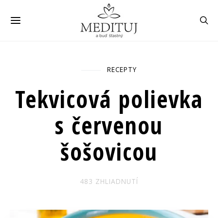
RECEPTY
Úvod
Všetky položky
Tekvicová
polievka s červenou šošovicou
Tekvicová polievka
s červenou
šošovicou
483 ZHLIADNUTÍ