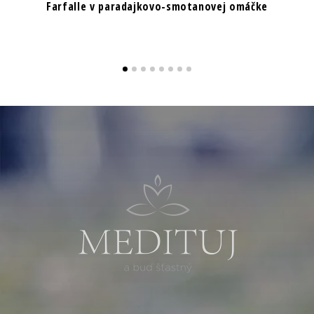
Farfalle v paradajkovo-smotanovej omáčke
K