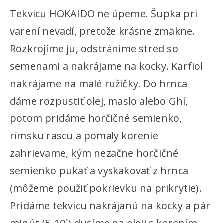
Tekvicu HOKAIDO nelúpeme. Šupka pri
varení nevadí, pretože krásne zmäkne.
Rozkrojíme ju, odstránime stred so
semenami a nakrájame na kocky. Karfiol
nakrájame na malé ružičky. Do hrnca
dáme rozpustiť olej, maslo alebo Ghí,
potom pridáme horčičné semienko,
rímsku rascu a pomaly korenie
zahrievame, kým nezačne horčičné
semienko pukať a vyskakovať z hrnca
(môžeme použiť pokrievku na prikrytie).
Pridáme tekvicu nakrájanú na kocky a pár
minút (5-10´) dusíme na oleji s korením.