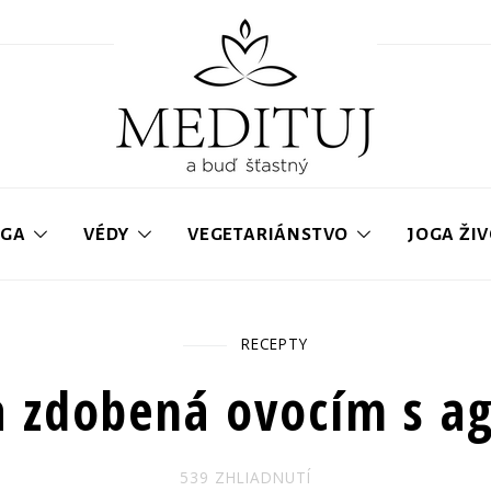
OGA
VÉDY
VEGETARIÁNSTVO
JOGA ŽI
RECEPTY
položky
Tvarohová torta zdobená ovocím s
a zdobená ovocím s a
539 ZHLIADNUTÍ