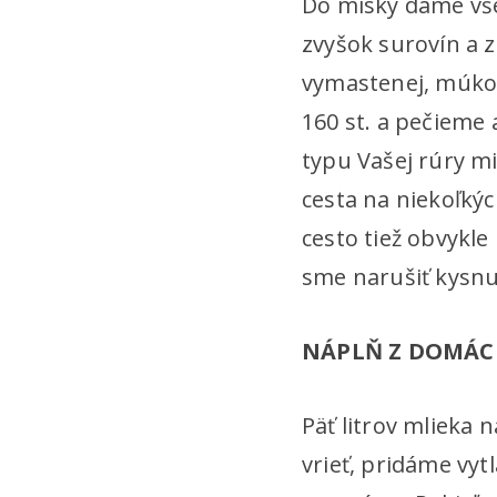
Do misky dáme vš
zvyšok surovín a 
vymastenej, múkou
160 st. a pečieme 
typu Vašej rúry mi
cesta na niekoľkýc
cesto tiež obvykl
sme narušiť kysnu
NÁPLŇ Z DOMÁC
Päť litrov mlieka
vrieť, pridáme vyt