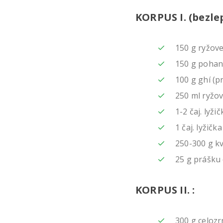
KORPUS I. (bezle
150 g ryžov
150 g pohan
100 g ghí (
250 ml ryžo
1-2 čaj. lyži
1 čaj. lyžič
250-300 g k
25 g prášku 
KORPUS II. :
300 g celoz