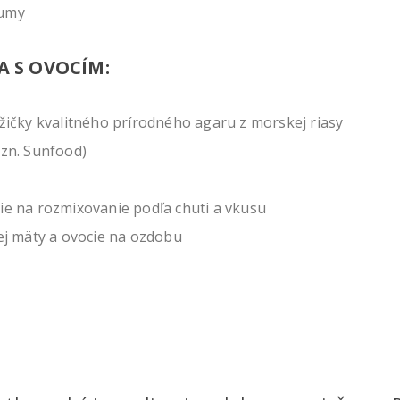
kumy
 S OVOCÍM:
yžičky kvalitného prírodného agaru z morskej riasy
 zn. Sunfood)
ie na rozmixovanie podľa chuti a vkusu
vej mäty a ovocie na ozdobu