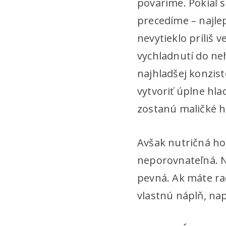
povaríme. Pokiaľ s
precedíme – najle
nevytieklo príliš v
vychladnutí do n
najhladšej konzis
vytvoriť úplne hl
zostanú maličké h
Avšak nutričná ho
neporovnateľná. N
pevná. Ak máte ra
vlastnú náplň, nap