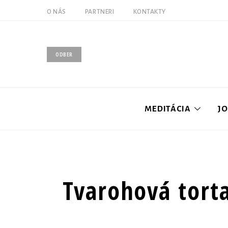
O NÁS
PARTNERI
KONTAKTY
ODBER
MEDITÁCIA
J
Úvod
Všetky 
Tvarohová tort