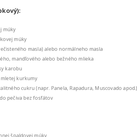
pkový):
ej múky
kovej múky
prečisteného masla) alebo normálneho masla
vého, mandľového alebo bežného mlieka
čky karobu
ka mletej kurkumy
valitného cukru (napr. Panela, Rapadura, Muscovado apod.
do pečiva bez fosfátov
rnnej špaldovej múky