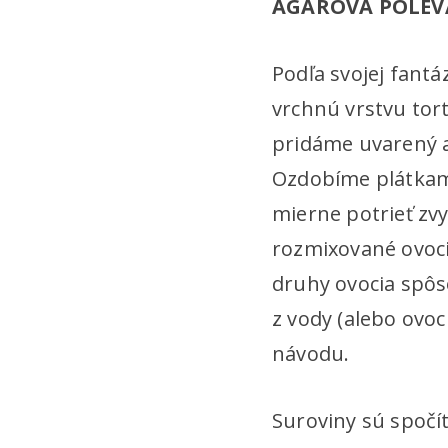
AGAROVÁ POLEVA
Podľa svojej fantá
vrchnú vrstvu tor
pridáme uvarený a
Ozdobíme plátkam
mierne potrieť zv
rozmixované ovoci
druhy ovocia spôs
z vody (alebo ovo
návodu.
Suroviny sú spočí