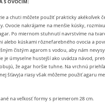
 S OVOCÍM:
zie a chuti môžete použiť prakticky akékoľvek č
ty. Ovocie nakrájame na menšie kúsky, rozmi
gar. Po miernom stuhnutí navrstvíme na tvaro
i alebo kúskami rôznefarebného ovocia a po
yšným čistým agarom s vodou, aby nám nevysy
e je úmyselne hustejší ako uvádza návod, pret
obujú, že agar horšie tuhne. Na vrchnú priehľ
cnej šťavy)a riasy však môžeme použiť agaru me
tané na veľkosť formy s priemerom 28 cm.