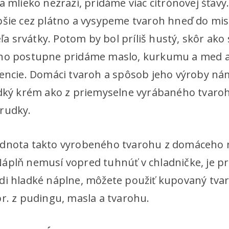
a mlieko nezrazí, pridáme viac citrónovej šťavy
pšie cez plátno a vysypeme tvaroh hneď do mis
eľa srvátky. Potom by bol príliš hustý, skôr ako 
eho postupne pridáme maslo, kurkumu a med a
tencie. Domáci tvaroh a spôsob jeho výroby 
adký krém ako z priemyselne vyrábaného tvaro
rudky.
dnota takto vyrobeného tvarohu z domáceho m
áplň nemusí vopred tuhnúť v chladničke, je p
di hladké náplne, môžete použiť kupovaný tvaro
r. z pudingu, masla a tvarohu.