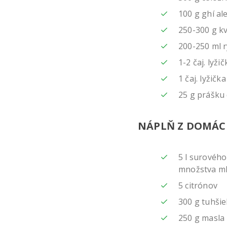
100 g ghí al
250-300 g k
200-250 ml 
1-2 čaj. lyži
1 čaj. lyžič
25 g prášku 
NÁPLŇ Z DOMÁC
5 l surového
množstva ml
5 citrónov
300 g tuhšie
250 g masla