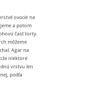
erstvé ovocie na
xujeme a potom
hovú časť torty.
vrch môžeme
chal. Agar na
ože niektoré
adnú vrstvu len
nej, podľa