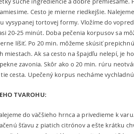
etky suché ingrediencie a dobre premiešame.
zamiesime. Cesto je mierne riedkejšie. Nalejem
 vysypanej tortovej formy. Vložíme do vopred 
asi 20-25 minút. Doba pečenia korpusov sa môže
erne líšiť. Po 20 min. môžeme skúsiť prepichnú
h miestach. Ak sa cesto na špajdľu nelepí, je 
e pekne zavonia. Skôr ako o 20 min. rúru neotv
tie cesta. Upečený korpus necháme vychladnú
EHO TVAROHU:
 nalejeme do väčšieho hrnca a privedieme k var
lačenú šťavu z piatich citrónov a ešte krátku ch