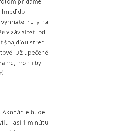
 Potom pridáme
e hneď do
vyhriatej rúry na
 v závislosti od
ť špajdľou stred
hotové. Už upečené
árame, mohli by
ť.
u. Akonáhle bude
víľu– asi 1 minútu