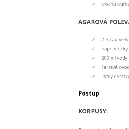
trochu kur
AGAROVÁ POLEVA
2-3 čajové l
napr. vločky
200 ml vody
čerstvé ovoc
lístky čerst
Postup
KORPUSY: