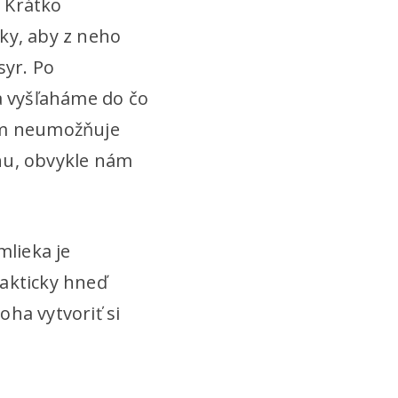
. Krátko
ky, aby z neho
syr. Po
 vyšľaháme do čo
nám neumožňuje
hu, obvykle nám
lieka je
rakticky hneď
ha vytvoriť si