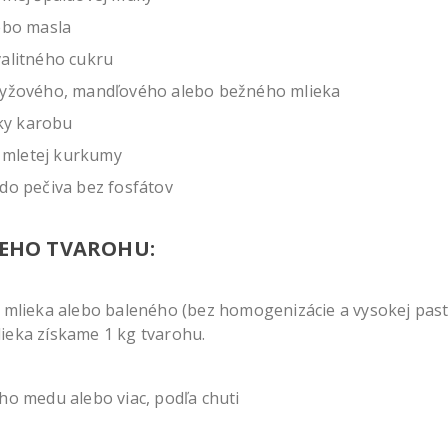
ebo masla
valitného cukru
ryžového, mandľového alebo bežného mlieka
čky karobu
ka mletej kurkumy
do pečiva bez fosfátov
EHO TVAROHU:
 mlieka alebo baleného (bez homogenizácie a vysokej paste
ieka získame 1 kg tvarohu.
ho medu alebo viac, podľa chuti