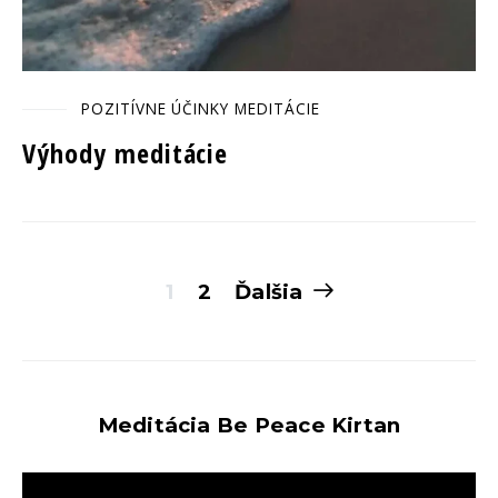
POZITÍVNE ÚČINKY MEDITÁCIE
Výhody meditácie
Stránkovanie
1
2
Ďalšia
príspevkov
Meditácia Be Peace Kirtan
Video