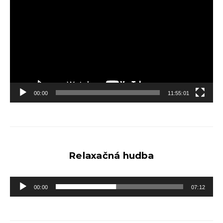
prehrávač
00:00
11:55:01
Relaxačná hudba
Audio
00:00
07:12
prehrávač