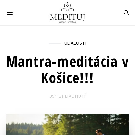
UDALOSTI
Úvod
Všetky položky
Mantra-
meditácia v Košice!!!
Mantra-meditácia v
Košice!!!
391 ZHLIADNUTÍ