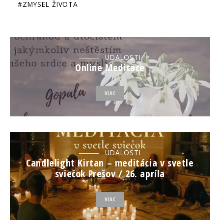
ZMYSEL ŽIVOTA
UDALOSTI
Online Meditace
VIAC
UDALOSTI
Candlelight Kirtan – meditácia v svetle
sviečok Prešov / 26. apríla
VIAC