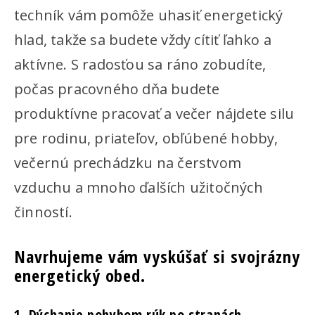
techník vám pomôže uhasiť energetický
hlad, takže sa budete vždy cítiť ľahko a
aktívne. S radosťou sa ráno zobudíte,
počas pracovného dňa budete
produktívne pracovať a večer nájdete silu
pre rodinu, priateľov, obľúbené hobby,
večernú prechádzku na čerstvom
vzduchu a mnoho ďalších užitočných
činností.
Navrhujeme vám vyskúšať si svojrázny
energetický obed.
1. Dýchanie pohybom rúk po stranách –