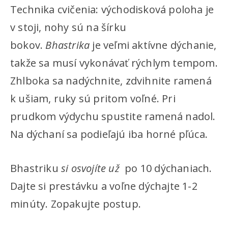
Technika cvičenia: východisková poloha je
v stoji, nohy sú na šírku
bokov.
Bhastrika
je veľmi aktívne dýchanie,
takže sa musí vykonávať rýchlym tempom.
Zhlboka sa nadýchnite, zdvihnite ramená
k ušiam, ruky sú pritom voľné. Pri
prudkom výdychu spustite ramená nadol.
Na dýchaní sa podieľajú iba horné pľúca.
Bhastriku
si osvojíte už
po 10 dýchaniach.
Dajte si prestávku a voľne dýchajte 1-2
minúty. Zopakujte postup.