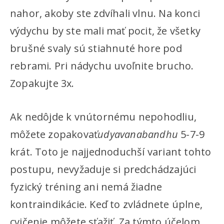
nahor, akoby ste zdvíhali vlnu. Na konci
výdychu by ste mali mať pocit, že všetky
brušné svaly sú stiahnuté hore pod
rebrami. Pri nádychu uvoľnite brucho.
Zopakujte 3x.
Ak nedôjde k vnútornému nepohodliu,
môžete zopakovať
udyavanabandhu
5-7-9
krát. Toto je najjednoduchší variant tohto
postupu, nevyžaduje si predchádzajúci
fyzický tréning ani nemá žiadne
kontraindikácie. Keď to zvládnete úplne,
cvičenie môžete sťažiť. Za týmto účelom