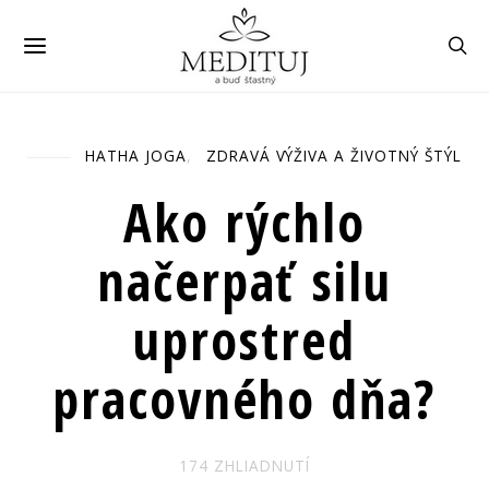
HATHA JOGA
ZDRAVÁ VÝŽIVA A ŽIVOTNÝ ŠTÝL
Úvod
Všetky položky
Ako rýchlo
načerpať silu uprostred pracovného dňa?
Ako rýchlo
načerpať silu
uprostred
pracovného dňa?
174 ZHLIADNUTÍ