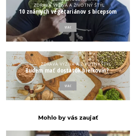
ZDRAVÁ VÝŽIVA A ŽIVOTNÝ ŠTÝL
10 známych vegetariánov s bicepsom
VIAC
ZDRAVÁ VÝŽIVA A ŽIVOTNÝ ŠTÝL
Budem mať dostatok bielkovín?
VIAC
Mohlo by vás zaujať