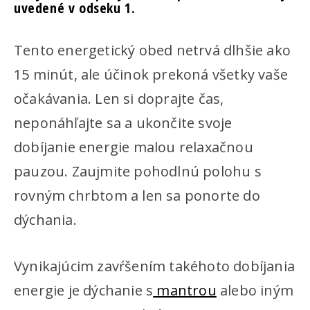
uvedené v odseku 1.
Tento energetický obed netrvá dlhšie ako
15 minút, ale účinok prekoná všetky vaše
očakávania. Len si doprajte čas,
neponáhľajte sa a ukončite svoje
dobíjanie energie malou relaxačnou
pauzou. Zaujmite pohodlnú polohu s
rovným chrbtom a len sa ponorte do
dýchania.
Vynikajúcim zavŕšením takéhoto dobíjania
energie je dýchanie s
mantrou
alebo iným