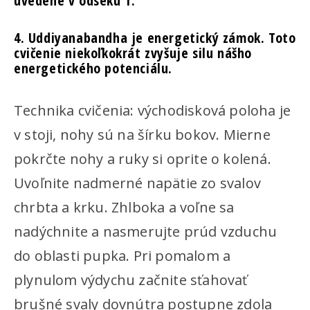
uvedené v odseku 1.
4. Uddiyanabandha je energetický zámok. Toto
cvičenie niekoľkokrát zvyšuje silu nášho
energetického potenciálu.
Technika cvičenia: východisková poloha je
v stoji, nohy sú na šírku bokov. Mierne
pokrčte nohy a ruky si oprite o kolená.
Uvoľnite nadmerné napätie zo svalov
chrbta a krku. Zhlboka a voľne sa
nadýchnite a nasmerujte prúd vzduchu
do oblasti pupka. Pri pomalom a
plynulom výdychu začnite sťahovať
brušné svaly dovnútra postupne zdola