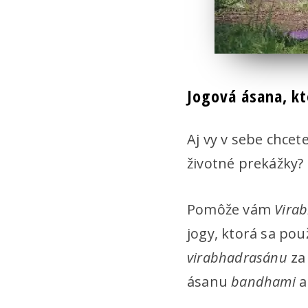
Jogová ásana, kto
Aj vy v sebe chcet
životné prekážky?
Pomôže vám
Vira
jogy, ktorá sa pou
virabhadrasánu
za
ásanu
bandhami
a