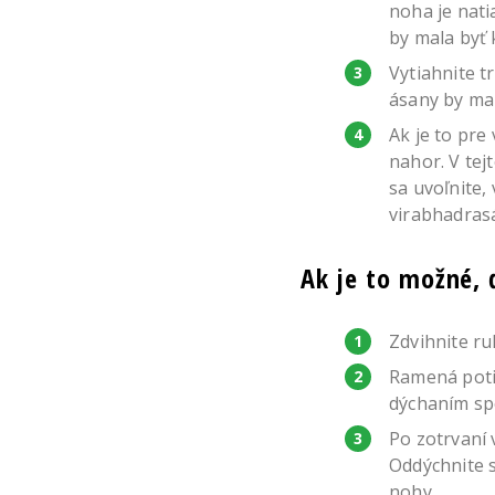
noha je nati
by mala byť 
Vytiahnite t
ásany by mal
Ak je to pre
nahor. V tej
sa uvoľnite,
virabhadrasá
Ak je to možné, 
Zdvihnite ru
Ramená potia
dýchaním sp
Po zotrvaní 
Oddýchnite s
nohy.