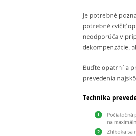
Je potrebné poznam
potrebné cvičiť op
neodporúča v príp
dekompenzácie, ak
Buďte opatrní a 
prevedenia najskô
Technika prevede
Počiatočná p
na maximálnu
Zhlboka sa n