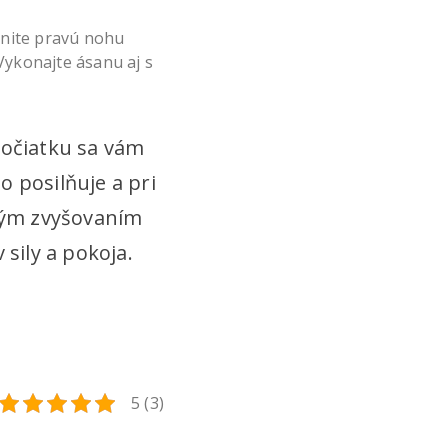
ahnite pravú nohu
Vykonajte ásanu aj s
počiatku sa vám
o posilňuje a pri
pným zvyšovaním
sily a pokoja.
5 (3)