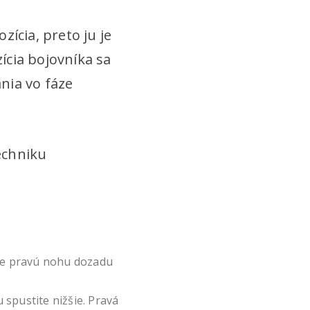
ícia, preto ju je
ícia bojovníka sa
nia vo fáze
echniku
ňte pravú nohu dozadu
 spustite nižšie. Pravá