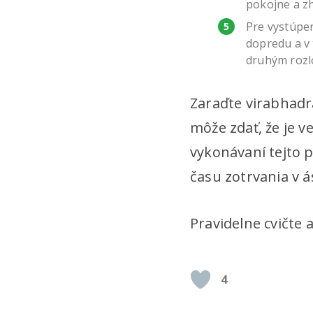
pokojne a z
Pre vystúpen
dopredu a v 
druhým rozl
Zaraďte virabhadr
môže zdať, že je v
vykonávaní tejto 
času zotrvania v á
Pravidelne cvičte
4