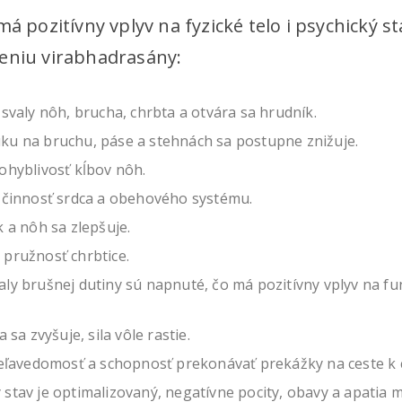
má pozitívny vplyv na fyzické telo i psychický s
eniu virabhadrasány:
 svaly nôh, brucha, chrbta a otvára sa hrudník.
ku na bruchu, páse a stehnách sa postupne znižuje.
ohyblivosť kĺbov nôh.
a činnosť srdca a obehového systému.
k a nôh sa zlepšuje.
pružnosť chrbtice.
ly brušnej dutiny sú napnuté, čo má pozitívny vplyv na f
a sa zvyšuje, sila vôle rastie.
ieľavedomosť a schopnosť prekonávať prekážky na ceste k c
stav je optimalizovaný, negatívne pocity, obavy a apatia m