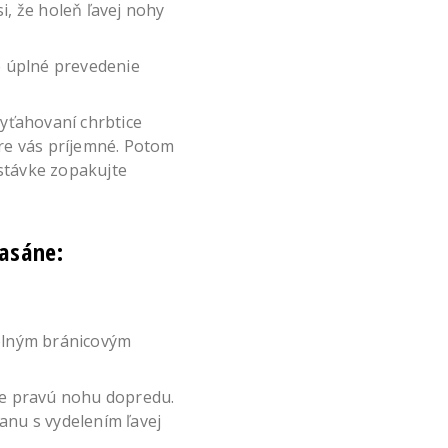
i, že holeň ľavej nohy
re úplné prevedenie
vyťahovaní chrbtice
pre vás príjemné. Potom
estávke zopakujte
rasáne:
 plným bránicovým
ite pravú nohu dopredu.
anu s vydelením ľavej