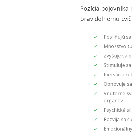
Pozícia bojovníka 
pravidelnému cvič
Posilňujú sa
Množstvo tu
Zvyšuje sa p
Stimuluje s
Inervácia rú
Obnovuje sa 
Vnútorné sva
orgánov.
Psychická sil
Rozvíja sa c
Emocionálny 