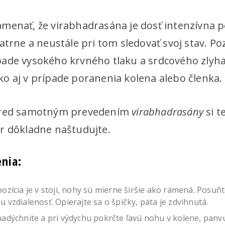
enať, že virabhadrasána je dosť intenzívna poz
atrne a neustále pri tom sledovať svoj stav. Poz
ade vysokého krvného tlaku a srdcového zlyha
o aj v prípade poranenia kolena alebo členka.
pred samotným prevedením
virabhadrasány
si t
r dôkladne naštudujte.
nia:
ozícia je v stoji, nohy sú mierne širšie ako ramená. Posu
 vzdialenosť. Opierajte sa o špičky, päta je zdvihnutá.
adýchnite a pri výdychu pokrčte ľavú nohu v kolene, panvu