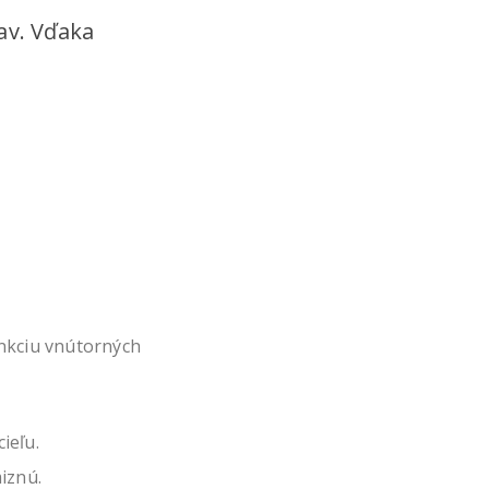
tav. Vďaka
unkciu vnútorných
ieľu.
iznú.