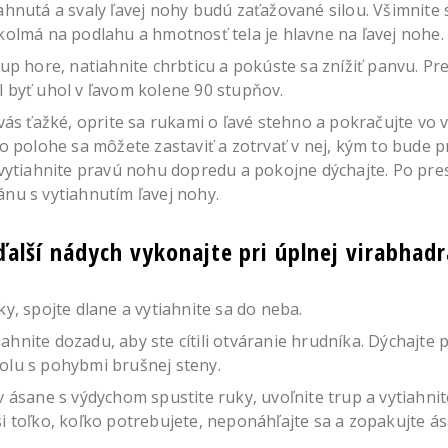
ahnutá a svaly ľavej nohy budú zaťažované silou. Všimnite s
kolmá na podlahu a hmotnosť tela je hlavne na ľavej nohe.
rup hore, natiahnite chrbticu a pokúste sa znížiť panvu. P
 byť uhol v ľavom kolene 90 stupňov.
 vás ťažké, oprite sa rukami o ľavé stehno a pokračujte vo 
to polohe sa môžete zastaviť a zotrvať v nej, kým to bude 
 vytiahnite pravú nohu dopredu a pokojne dýchajte. Po pr
nu s vytiahnutím ľavej nohy.
ďalší nádych vykonajte pri úplnej virabhad
ky, spojte dlane a vytiahnite sa do neba.
hnite dozadu, aby ste cítili otváranie hrudníka. Dýchajte
olu s pohybmi brušnej steny.
v ásane s výdychom spustite ruky, uvoľnite trup a vytiahn
i toľko, koľko potrebujete, neponáhľajte sa a zopakujte ás