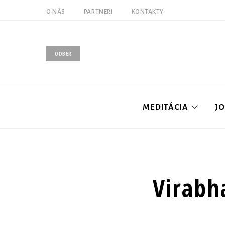
O NÁS
PARTNERI
KONTAKTY
ODBER
MEDITÁCIA
J
Úvod
Virabh