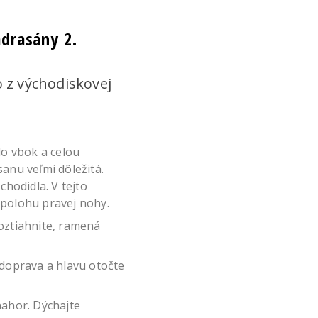
adrasány 2.
o z východiskovej
o vbok a celou
sanu veľmi dôležitá.
chodidla. V tejto
 polohu pravej nohy.
roztiahnite, ramená
 doprava a hlavu otočte
nahor. Dýchajte