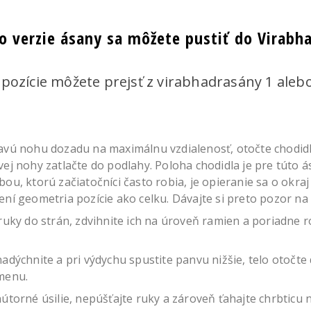
to verzie ásany sa môžete pustiť do Virabh
pozície môžete prejsť z virabhadrasány 1 aleb
avú nohu dozadu na maximálnu vzdialenosť, otočte chodidl
ej nohy zatlačte do podlahy. Poloha chodidla je pre túto á
ou, ktorú začiatočníci často robia, je opieranie sa o okraj 
ní geometria pozície ako celku. Dávajte si preto pozor na
ruky do strán, zdvihnite ich na úroveň ramien a poriadne 
adýchnite a pri výdychu spustite panvu nižšie, telo otočte
menu.
útorné úsilie, nepúšťajte ruky a zároveň ťahajte chrbticu 