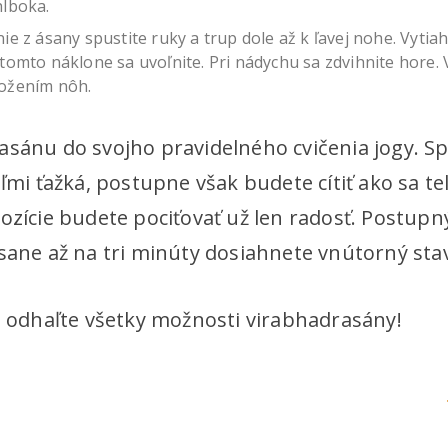
hlboka.
ie z ásany spustite ruky a trup dole až k ľavej nohe. Vyti
tomto náklone sa uvoľnite. Pri nádychu sa zdvihnite hore. 
ožením nôh.
asánu do svojho pravidelného cvičenia jogy. S
eľmi ťažká, postupne však budete cítiť ako sa tel
pozície budete pociťovať už len radosť. Postu
sane až na tri minúty dosiahnete vnútorný stav 
 a odhaľte všetky možnosti virabhadrasány!