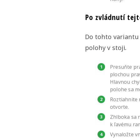
Po zvládnutí tej
Do tohto variantu 
polohy v stoji.
Presuňte pr
plochou prav
Hlavnou chyb
polohe sa me
Roztiahnite 
otvorte.
Zhlboka sa n
k ľavému ra
Vynaložte vn