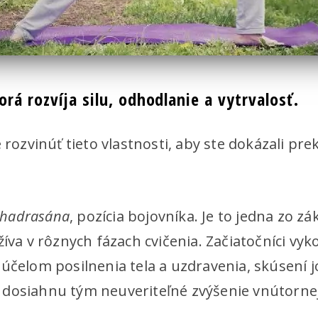
rá rozvíja silu, odhodlanie a vytrvalosť.
e rozvinúť tieto vlastnosti, aby ste dokázali pr
bhadrasána
, pozícia bojovníka. Je to jedna zo z
žíva v rôznych fázach cvičenia. Začiatočníci vy
 účelom posilnenia tela a uzdravenia, skúsení j
 dosiahnu tým neuveriteľné zvýšenie vnútornej