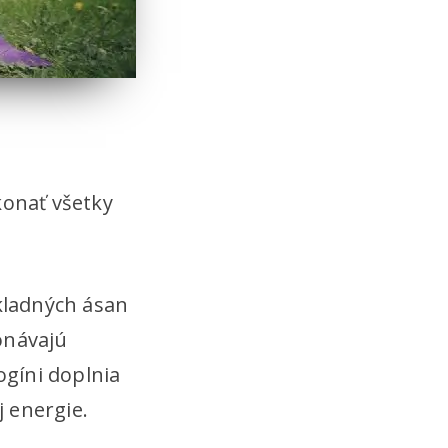
ekonať všetky
ákladných ásan
konávajú
ogíni doplnia
 energie.