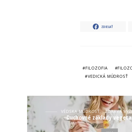
ZDIELAŤ
FILOZOFIA
FILOZ
VEDICKÁ MÚDROSŤ
VÉDSKA MÚDROSŤ
ZDRAVÁ VÝŽ
Duchovné základy vegeta