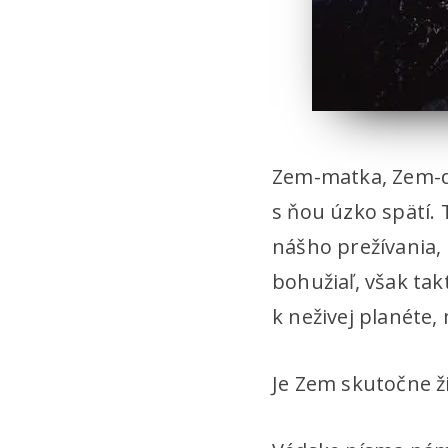
Zem-matka, Zem-doj
s ňou úzko spätí. 
nášho prežívania, 
bohužiaľ, však tak
k neživej planéte,
Je Zem skutočne ž