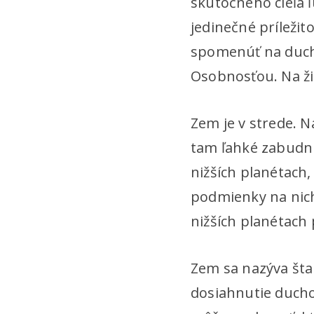
skutočného cieľa 
jedinečné príležit
spomenúť na duch
Osobnosťou. Na žia
Zem je v strede. N
tam ľahké zabudnú
nižších planétach,
podmienky na nich 
nižších planétach
Zem sa nazýva šta
dosiahnutie ducho