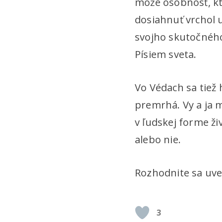
môže osobnosť, kt
dosiahnuť vrchol u
svojho skutočného
Písiem sveta.
Vo Védach sa tiež h
premrhá. Vy a ja m
v ľudskej forme živ
alebo nie.
Rozhodnite sa uv
3