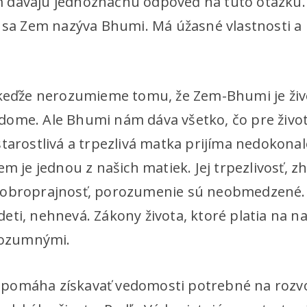
dávajú jednoznačnú odpoveď na túto otázku. T
e sa Zem nazýva Bhumi. Má úžasné vlastnosti a 
 keďže nerozumieme tomu, že Zem-Bhumi je živ
ome. Ale Bhumi nám dáva všetko, čo pre živo
tarostlivá a trpezlivá matka prijíma nedokonalos
em je jednou z našich matiek. Jej trpezlivosť, z
dobroprajnosť, porozumenie sú neobmedzené. 
ti, nehnevá. Zákony života, ktoré platia na na
 rozumnými.
omáha získavať vedomosti potrebné na rozvoj