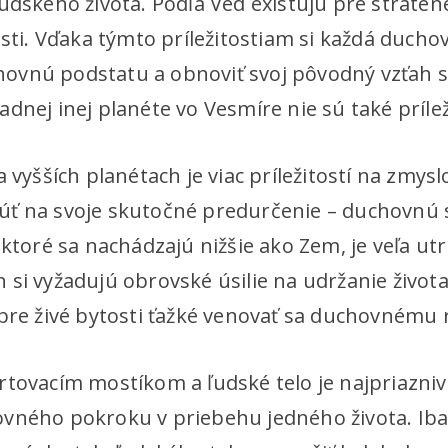
ľudského života. Podľa Véd existujú pre strate
osti. Vďaka týmto príležitostiam si každá duch
ovnú podstatu a obnoviť svoj pôvodný vzťah s
dnej inej planéte vo Vesmíre nie sú také prílež
a vyšších planétach je viac príležitostí na zmysl
ť na svoje skutočné predurčenie – duchovnú s
 ktoré sa nachádzajú nižšie ako Zem, je veľa ut
si vyžadujú obrovské úsilie na udržanie života
 pre živé bytosti ťažké venovať sa duchovnému 
rtovacím mostíkom a ľudské telo je najpriazniv
vného pokroku v priebehu jedného života. Ib