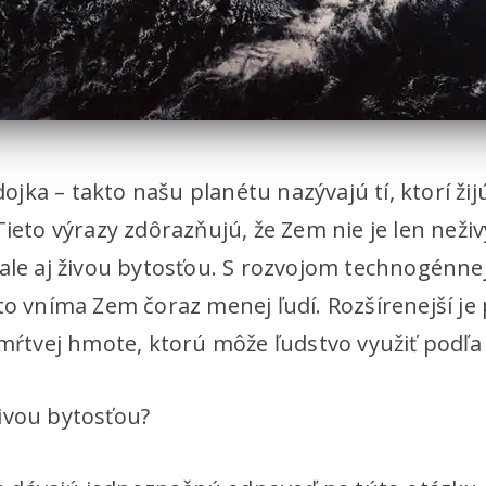
ka – takto našu planétu nazývajú tí, ktorí žij
Tieto výrazy zdôrazňujú, že Zem nie je len ne
ale aj živou bytosťou. S rozvojom technogénnej c
to vníma Zem čoraz menej ľudí. Rozšírenejší je
 mŕtvej hmote, ktorú môže ľudstvo využiť podľa
ivou bytosťou?