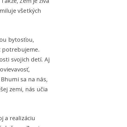
akže, Zem je živá
miluje všetkých
ou bytosťou,
t potrebujeme.
ti svojich detí. Aj
hovievavosť,
Bhumi sa na nás,
šej zemi, nás učia
 a realizáciu