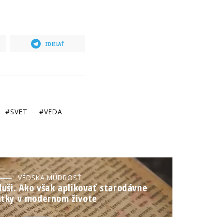
ZDIELAŤ
SVET
VEDA
VÉDSKA MÚDROSŤ
uši. Ako však aplikovať starodávne
tky v modernom živote