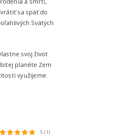
rodenia a smrti,
vrátiť sa späť do
oľahlivých Svätých
vlastne svoj život
obitej planéte Zem
žitosti využijeme
5 (1)