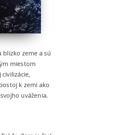
ú blízko zeme a sú
živým miestom
ivilizácie,
 postoj k zemi ako
 svojho uváženia.