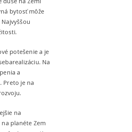
né duše na Zemi
ovná bytosť môže
 Najvyššou
itosti.
ové potešenie a je
ebarealizáciu. Na
rpenia a
. Preto je na
rozvoju.
ejšie na
a na planéte Zem