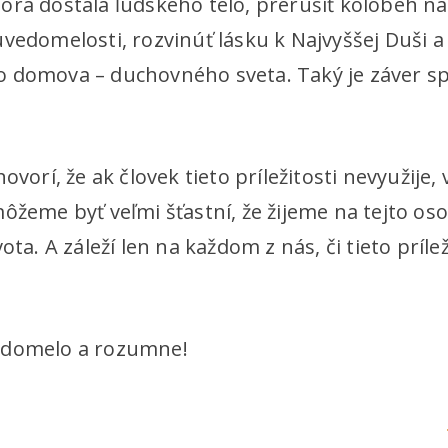
orá dostala ľudského telo, prerušiť kolobeh na
vedomelosti, rozvinúť lásku k Najvyššej Duši a 
 domova – duchovného sveta. Taký je záver sp
ovorí, že ak človek tieto príležitosti nevyužije, 
ôžeme byť veľmi šťastní, že žijeme na tejto os
ota. A záleží len na každom z nás, či tieto príle
edomelo a rozumne!