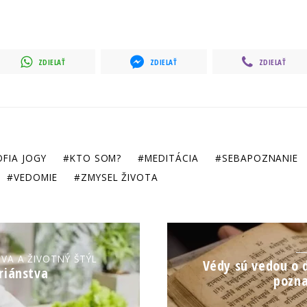
ZDIELAŤ
ZDIELAŤ
ZDIELAŤ
OFIA JOGY
KTO SOM?
MEDITÁCIA
SEBAPOZNANIE
VEDOMIE
ZMYSEL ŽIVOTA
IVA A ŽIVOTNÝ ŠTÝL
Védy sú vedou o d
riánstva
pozna