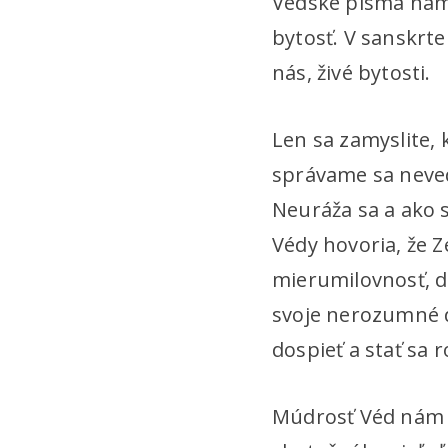
Védske písma nám 
bytosť. V sanskrt
nás, živé bytosti.
Len sa zamyslite,
správame sa neved
Neuráža sa a ako s
Védy hovoria, že Z
mierumilovnosť, 
svoje nerozumné de
dospieť a stať sa
Múdrosť Véd nám p