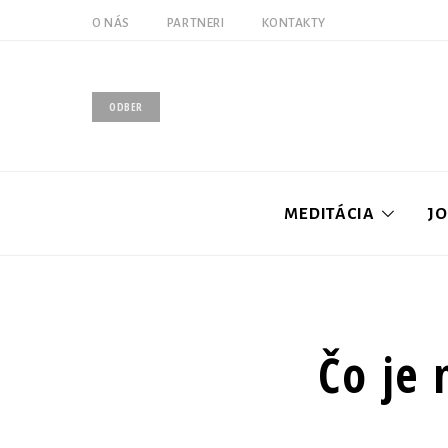
O NÁS
PARTNERI
KONTAKTY
ODBER
MEDITÁCIA
J
Úvod
Čo je 