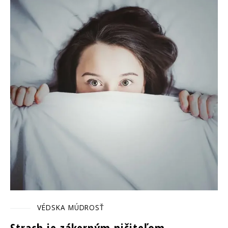
VÉDSKA MÚDROSŤ
Strach je zákerným ničiteľom