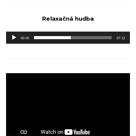
Relaxačná hudba
Audio
00:00
07:12
prehrávač