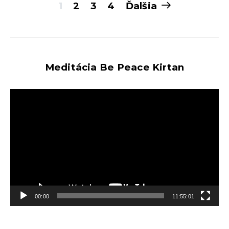
Stránkovanie
1
2
3
4
Ďalšia
príspevkov
Meditácia Be Peace Kirtan
Video
prehrávač
00:00
11:55:01