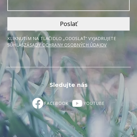
KLIKNUTÍM NA TLAČIDLO „ODOSLAŤ“ VYJADRUJETE
SÚHLAS
ZÁSADY OCHRANY OSOBNÝCH ÚDAJOV
Sledujte nás
FACEBOOK
YOUTUBE