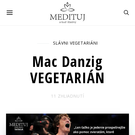
SLÁVNI VEGETARIÁNI
Úvod
Všetky položky
Mac Danzig
VEGETARIÁN
Mac Danzig
VEGETARIÁN
11 ZHLIADNUTÍ