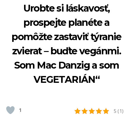
Urobte si láskavosť,
prospejte planéte a
pomôžte zastaviť týranie
zvierat – buďte vegánmi.
Som Mac Danzig a som
VEGETARIÁN“
1
5 (1)