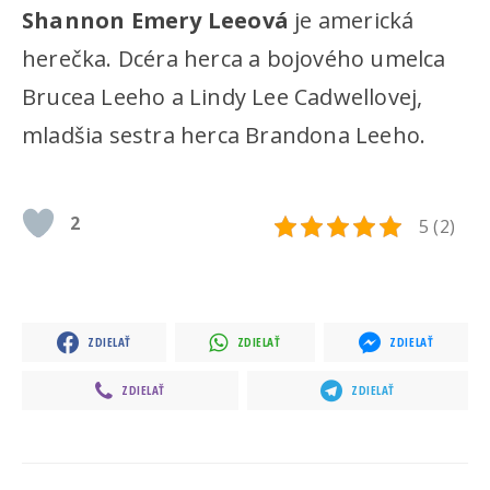
Shannon Emery Leeová
je americká
herečka. Dcéra herca a bojového umelca
Brucea Leeho a Lindy Lee Cadwellovej,
mladšia sestra herca Brandona Leeho.
2
5 (2)
ZDIELAŤ
ZDIELAŤ
ZDIELAŤ
ZDIELAŤ
ZDIELAŤ