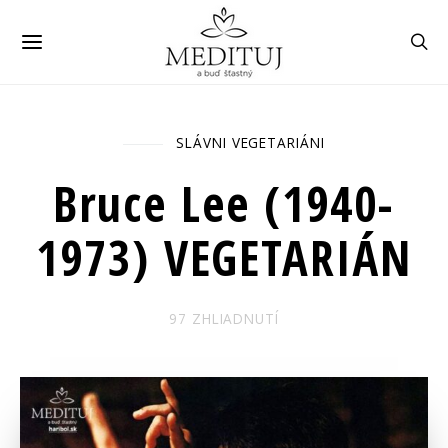
SLÁVNI VEGETARIÁNI
Úvod
Všetky položky
Bruce Lee
(1940-1973) VEGETARIÁN
Bruce Lee (1940-
1973) VEGETARIÁN
97 ZHLIADNUTÍ