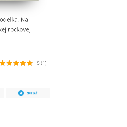
odelka. Na
kej rockovej
5 (1)
ZDIELAŤ