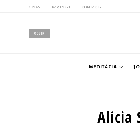
O NÁS
PARTNERI
KONTAKTY
ODBER
MEDITÁCIA
J
Úvod
Alicia