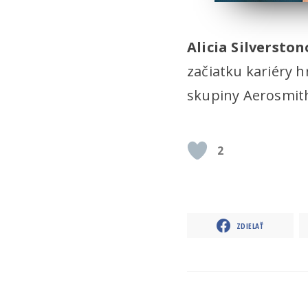
Alicia Silversto
začiatku kariéry h
skupiny Aerosmit
2
ZDIELAŤ