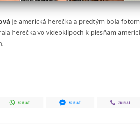
nová
je americká herečka a predtým bola fotom
rala herečka vo videoklipoch k piesňam americ
h.
ZDIELAŤ
ZDIELAŤ
ZDIELAŤ