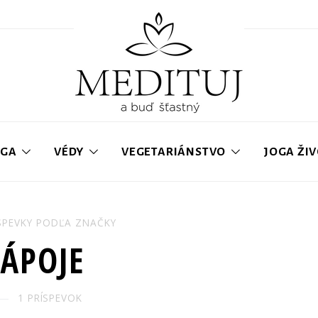
OGA
VÉDY
VEGETARIÁNSTVO
JOGA ŽI
SPEVKY PODĽA ZNAČKY
ÁPOJE
1 PRÍSPEVOK