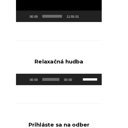
00:00
11:55:01
Relaxačná hudba
Audio
Pomocou
00:00
00:00
prehrávač
šípok
hore/dole
zvýšite
alebo
znížite
Prihláste sa na odber