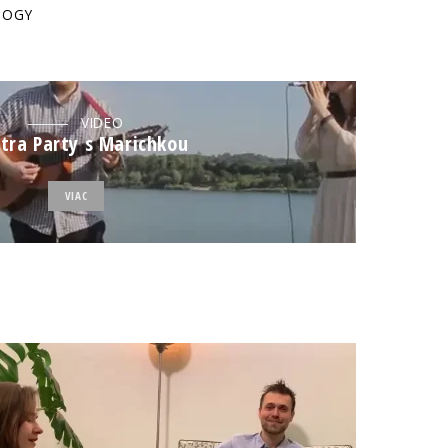
JOGY
VIDEO
tra Party s Marichkou
VIAC