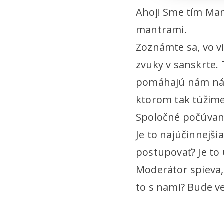
Ahoj! Sme tím Mant
mantrami.
Zoznámte sa, vo v
zvuky v sanskrte. 
pomáhajú nám nájs
ktorom tak túžime
Spoločné počúvani
Je to najúčinnejš
postupovať? Je to
Moderátor spieva
to s nami? Bude ve