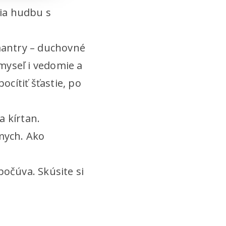
ria hudbu s
 mantry – duchovné
 myseľ i vedomie a
cítiť šťastie, po
 kírtan.
mych. Ako
čúva. Skúsite si