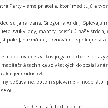
ra Party – sme priatelia, ktorí meditujú a tvo
ideu sú Janardana, Gregori a Andrij. Spievajú
Tieto zvuky jogy, mantry, očisťujú naše srdcia,
ť pokoj, harmóniu, rovnováhu, spokojnosť a po
.
e a opakovanie zvukov jogy, mantier, sa nazýva
ia meditačná technika zo všetkých doposiaľ zná
 úplne jednoduché!
, my počúvame, potom spievame – moderátor po
selo!
Nech sa páči, text mantier: